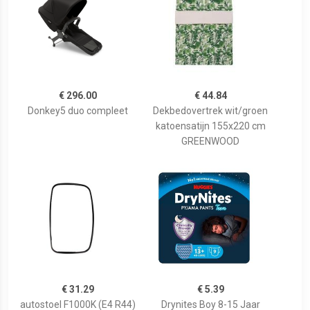
€ 296.00
€ 44.84
Donkey5 duo compleet
Dekbedovertrek wit/groen
katoensatijn 155x220 cm
GREENWOOD
€ 31.29
€ 5.39
autostoel F1000K (E4 R44)
Drynites Boy 8-15 Jaar