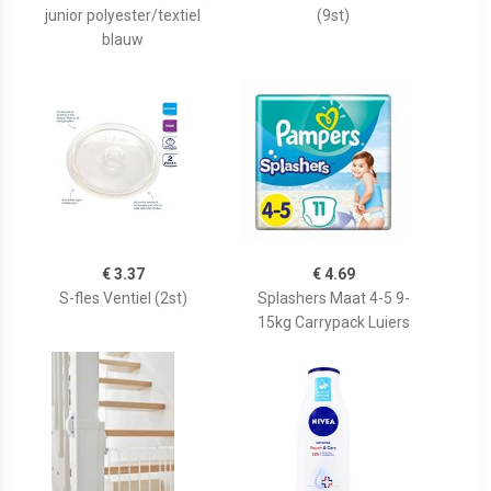
junior polyester/textiel
(9st)
blauw
€ 3.37
€ 4.69
S-fles Ventiel (2st)
Splashers Maat 4-5 9-
15kg Carrypack Luiers