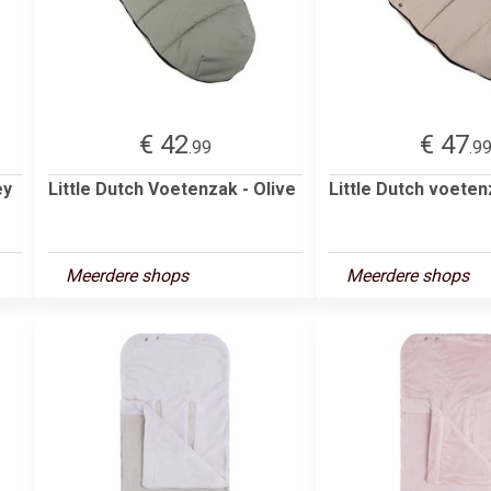
€ 42
€ 47
.99
.9
ey
Little Dutch Voetenzak - Olive
Little Dutch voete
Meerdere shops
Meerdere shops