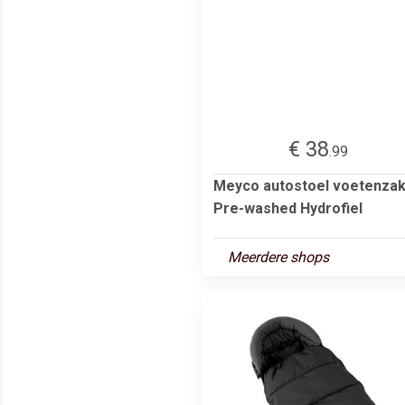
€ 38
.99
Meyco autostoel voetenza
Pre-washed Hydrofiel
Meerdere shops