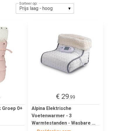
Sorteer op:
€ 29
4
.99
k Groep 0+
Alpina Elektrische
Voetenwarmer - 3
Warmtestanden - Wasbare ...