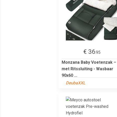
€ 36
.95
Monzana Baby Voetenzak –
met Ritssluiting - Wasbaar
90x60 ...
DeubaXXL