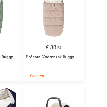
€ 38
4
.24
k Buggy
Prénatal Voetenzak Buggy
Prenatal