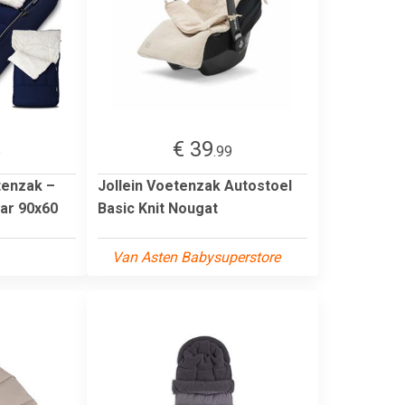
€ 39
5
.99
tenzak –
Jollein Voetenzak Autostoel
aar 90x60
Basic Knit Nougat
Van Asten Babysuperstore