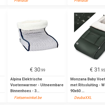
Prenatal
Prenatal
€ 30
€ 31
.99
.9
Alpina Elektrische
Monzana Baby Voe
Voetenwarmer - Uitneembare
met Ritssluiting - 
Binnenhoes - 3...
90x60 ...
Fietsenwinkel.be
DeubaXXL