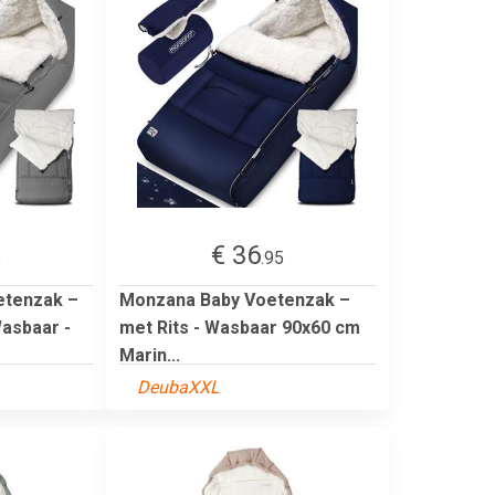
€ 36
5
.95
etenzak –
Monzana Baby Voetenzak –
Wasbaar -
met Rits - Wasbaar 90x60 cm
Marin...
DeubaXXL