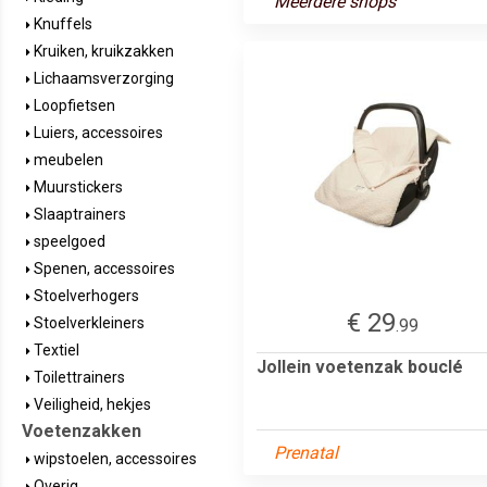
Meerdere shops
Knuffels
Kruiken, kruikzakken
Lichaamsverzorging
Loopfietsen
Luiers, accessoires
meubelen
Muurstickers
Slaaptrainers
speelgoed
Spenen, accessoires
Stoelverhogers
€ 29
Stoelverkleiners
.99
Textiel
Jollein voetenzak bouclé
Toilettrainers
Veiligheid, hekjes
Voetenzakken
Prenatal
wipstoelen, accessoires
Overig