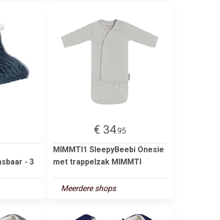
€ 34
9
.95
MIMMTI1 SleepyBeebi Onesie
sbaar - 3
met trappelzak MIMMTI
Meerdere shops