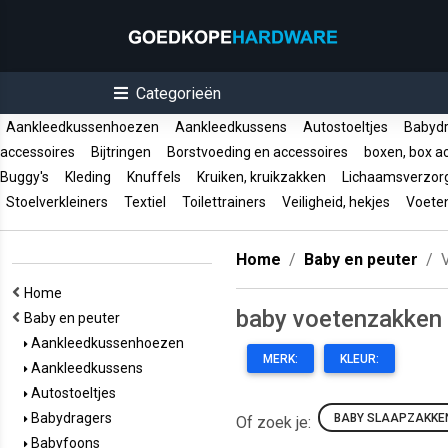
Categorieën
Aankleedkussenhoezen
Aankleedkussens
Autostoeltjes
Babyd
accessoires
Bijtringen
Borstvoeding en accessoires
boxen, box a
Buggy's
Kleding
Knuffels
Kruiken, kruikzakken
Lichaamsverzor
Stoelverkleiners
Textiel
Toilettrainers
Veiligheid, hekjes
Voete
Home
Baby en peuter
Home
baby voetenzakken
Baby en peuter
Aankleedkussenhoezen
MERK:
KLEUR:
Aankleedkussens
Autostoeltjes
Babydragers
BABY SLAAPZAKKE
Of zoek je:
Babyfoons