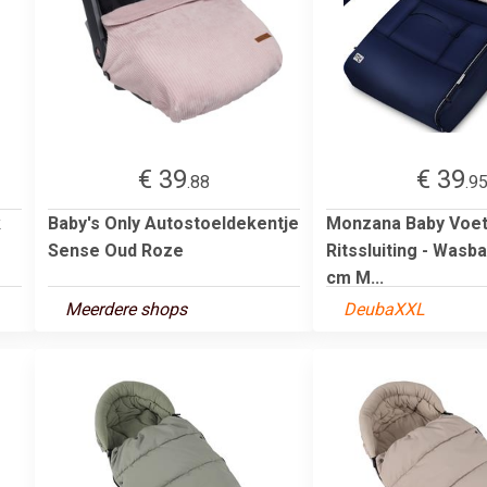
€ 39
€ 39
.88
.9
k
Baby's Only Autostoeldekentje
Monzana Baby Voe
Sense Oud Roze
Ritssluiting - Wasb
cm M...
Meerdere shops
DeubaXXL