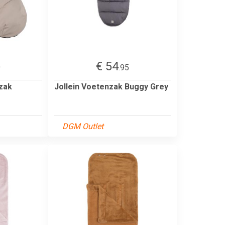
€ 54
9
.95
nzak
Jollein Voetenzak Buggy Grey
DGM Outlet