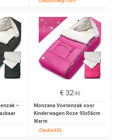
Dealdonkey.com
€ 32
5
.95
tenzak –
Monzana Voetenzak voor
Wasbaar
Kinderwagen Roze 93x56cm
Warm
DeubaXXL