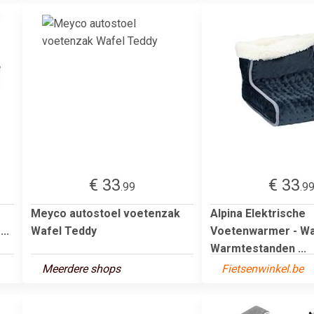
€ 33
€ 33
.99
.9
Meyco autostoel voetenzak
Alpina Elektrische
..
Wafel Teddy
Voetenwarmer - Wa
Warmtestanden ...
Meerdere shops
Fietsenwinkel.be