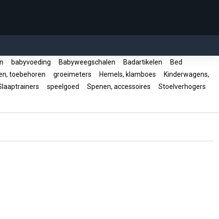
en
babyvoeding
Babyweegschalen
Badartikelen
Bed
en, toebehoren
groeimeters
Hemels, klamboes
Kinderwagens,
laaptrainers
speelgoed
Spenen, accessoires
Stoelverhogers