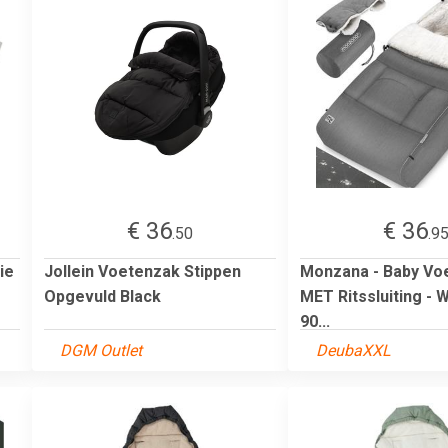
€ 36
€ 36
.50
.9
ie
Jollein Voetenzak Stippen
Monzana - Baby Vo
Opgevuld Black
MET Ritssluiting - 
90...
DGM Outlet
DeubaXXL