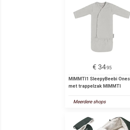
€ 34
.95
MIMMTI1 SleepyBeebi Ones
met trappelzak MIMMTI
Meerdere shops