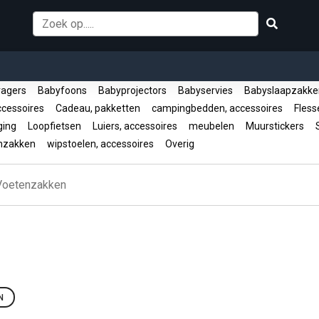
ragers
Babyfoons
Babyprojectors
Babyservies
Babyslaapzakk
ccessoires
Cadeau, pakketten
campingbedden, accessoires
Fless
ging
Loopfietsen
Luiers, accessoires
meubelen
Muurstickers
S
nzakken
wipstoelen, accessoires
Overig
Voetenzakken
N