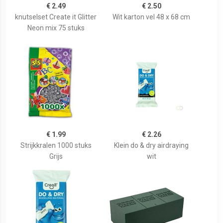
€ 2.49
€ 2.50
knutselset Create it Glitter
Wit karton vel 48 x 68 cm
Neon mix 75 stuks
€ 1.99
€ 2.26
Strijkkralen 1000 stuks
Klein do & dry airdraying
Grijs
wit