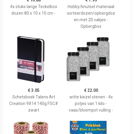
€ 16.88
€ 7.99
4x stuks lange Teckelbox
Hobby/knutsel materiaal
dozen 80 x 10 x 10 cm -
sorteerdozen/opbergdoz
en met 20 vakjes -
Opbergbox
€ 3.05
€ 22.00
Schetsboek Talens Art
witte kiezel stenen - 4x
Creation 9X14 140g FSC#
potjes van 1 kilo -
zwart
vaas/bloempot vulling -