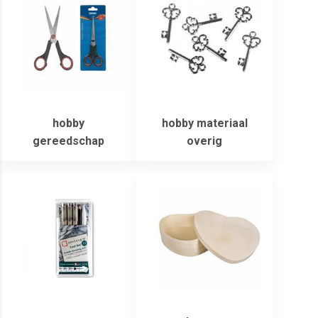
hobby
hobby materiaal
gereedschap
overig