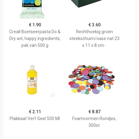
€ 1.90
€ 3.60
Creall Boetseerpasta Do &
Rechthoekig groen
Dry wit, happy ingredients,
steekschuim/oase nat 23
pak van 500 g
x 11 x 8 cm -
€ 2.11
€ 8.87
Plakkaat Verf Geel 500 Ml
Foamvormen Rondjes,
300st.