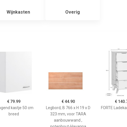
Wijnkasten
Overig
€ 79.99
€ 44.90
€ 140.
gend kastje 50 cm
Legbord, B 766 x H 19 x D
FORTE Ladeka
breed
323 mm, voor TARA
aanbouwwand ,
notenhout-Havanna