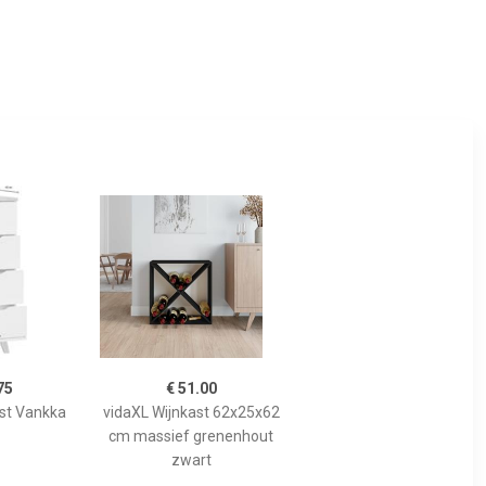
75
€ 51.00
st Vankka
vidaXL Wijnkast 62x25x62
cm massief grenenhout
zwart