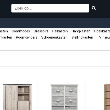
asten
Commodes
Dressoirs
Halkasten
Hangkasten
Hoekkast
enkasten
Roomdividers
Schoenenkasten
stellingkasten
TV-meu