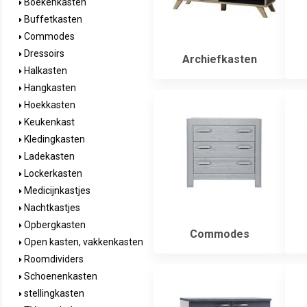
Boekenkasten
Buffetkasten
Commodes
Dressoirs
Archiefkasten
Halkasten
Hangkasten
Hoekkasten
Keukenkast
Kledingkasten
Ladekasten
Lockerkasten
Medicijnkastjes
Nachtkastjes
Opbergkasten
Commodes
Open kasten, vakkenkasten
Roomdividers
Schoenenkasten
stellingkasten