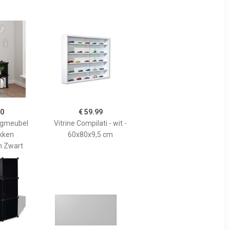
00
€ 59.99
rgmeubel
Vitrine Compilati - wit -
kken
60x80x9,5 cm
n Zwart