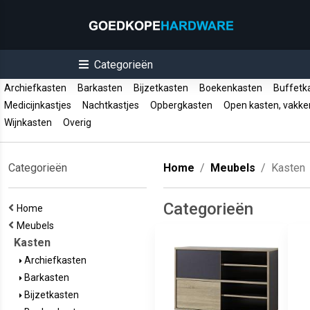
Categorieën
Archiefkasten
Barkasten
Bijzetkasten
Boekenkasten
Buffetk
Medicijnkastjes
Nachtkastjes
Opbergkasten
Open kasten, vakk
Wijnkasten
Overig
Categorieën
Home
Meubels
Kasten
Categorieën
Home
Meubels
Kasten
Archiefkasten
Barkasten
Bijzetkasten