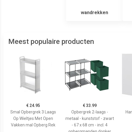
wandrekken
Meest populaire producten
€ 24.95
€ 33.99
Smal Opbergrek 3 Laags
Opbergrek 2-laags -
Han
Op Wieltjes Met Open
metaal - kunststof - zwart
Vakken mal Opberg Rek
- 67 x 68 cm - incl. 4
opbergmanden donker