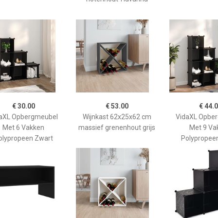
€ 30.00
€ 53.00
€ 44.
aXL Opbergmeubel
Wijnkast 62x25x62 cm
VidaXL Opbe
Met 6 Vakken
massief grenenhout grijs
Met 9 Va
olypropeen Zwart
Polypropee