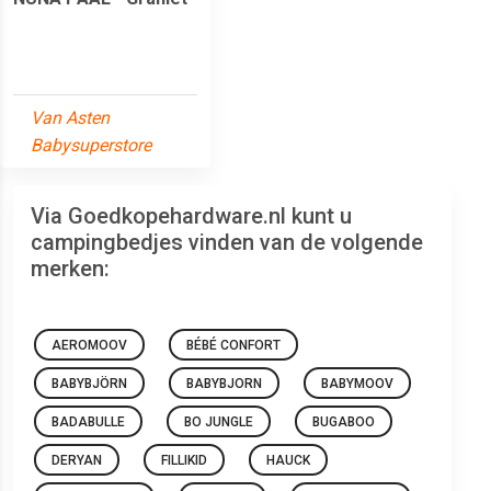
Van Asten
Babysuperstore
Via Goedkopehardware.nl kunt u
campingbedjes vinden van de volgende
merken:
AEROMOOV
BÉBÉ CONFORT
BABYBJÖRN
BABYBJORN
BABYMOOV
BADABULLE
BO JUNGLE
BUGABOO
DERYAN
FILLIKID
HAUCK