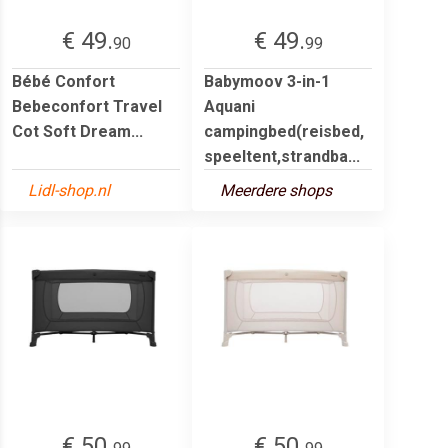
€ 49.
€ 49.
90
99
Bébé Confort
Babymoov 3-in-1
Bebeconfort Travel
Aquani
Cot Soft Dream...
campingbed(reisbed,
speeltent,strandba...
Lidl-shop.nl
Meerdere shops
€ 50.
€ 50.