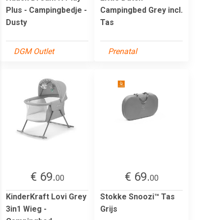
Plus - Campingbedje -
Campingbed Grey incl.
Dusty
Tas
DGM Outlet
Prenatal
€ 69.
€ 69.
00
00
KinderKraft Lovi Grey
Stokke Snoozi™ Tas
3in1 Wieg -
Grijs