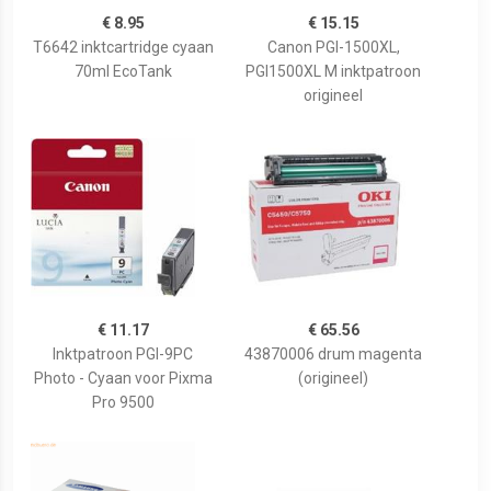
€ 8.95
€ 15.15
T6642 inktcartridge cyaan
Canon PGI-1500XL,
70ml EcoTank
PGI1500XL M inktpatroon
origineel
€ 11.17
€ 65.56
Inktpatroon PGI-9PC
43870006 drum magenta
Photo - Cyaan voor Pixma
(origineel)
Pro 9500