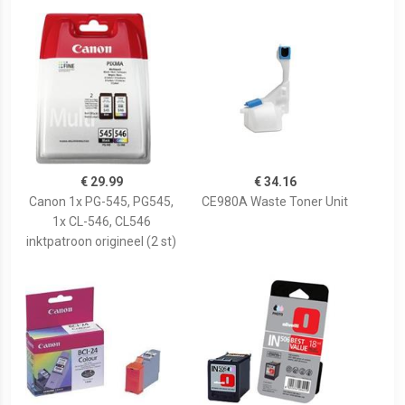
€ 29.99
€ 34.16
Canon 1x PG-545, PG545,
CE980A Waste Toner Unit
1x CL-546, CL546
inktpatroon origineel (2 st)