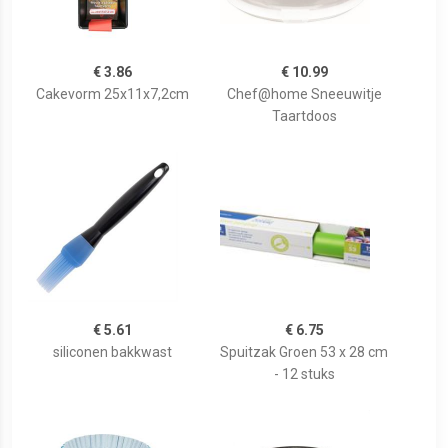
€ 3.86
€ 10.99
Cakevorm 25x11x7,2cm
Chef@home Sneeuwitje
Taartdoos
€ 5.61
€ 6.75
siliconen bakkwast
Spuitzak Groen 53 x 28 cm
- 12 stuks