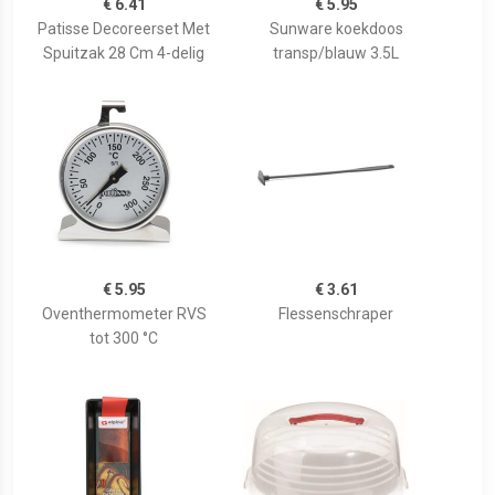
€ 6.41
€ 5.95
Patisse Decoreerset Met
Sunware koekdoos
Spuitzak 28 Cm 4-delig
transp/blauw 3.5L
€ 5.95
€ 3.61
Oventhermometer RVS
Flessenschraper
tot 300 °C