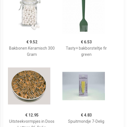
€ 9.52
€ 6.53
Bakbonen Keramisch 300
Tasty+ bakborsteltje fir
Gram
green
€ 12.95
€ 4.83
Uitsteekvormpjes in Doos
Spuitmondje 7-Delig