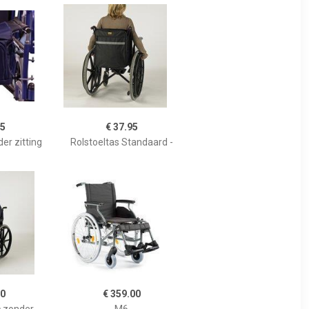
95
€ 37.95
er zitting
Rolstoeltas Standaard -
70
€ 359.00