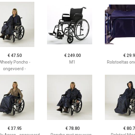
€ 47.50
€ 249.00
€ 29.
Wheely Poncho -
M1
Rolstoeltas ond
ongevoerd -
€ 37.95
€ 78.80
€ 80.