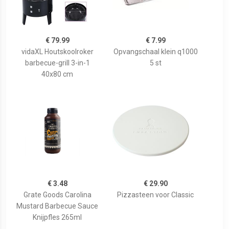
€ 79.99
€ 7.99
vidaXL Houtskoolroker
Opvangschaal klein q1000
barbecue-grill 3-in-1
5 st
40x80 cm
€ 3.48
€ 29.90
Grate Goods Carolina
Pizzasteen voor Classic
Mustard Barbecue Sauce
Knijpfles 265ml