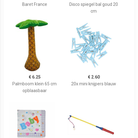
Baret France
Disco spiegel bal goud 20
cm
€ 6.25
€ 2.60
Palmboom klein 65 cm
20x mini knijpers blauw
opblaasbaar