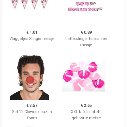
€ 1.01
€ 0.89
Vlaggetjes Slinger meisje
Letterslinger hoera een
meisje
€ 3.57
€ 2.65
Set 12 Clowns neuzen
XXL tafelconfetti
foam
geboorte meisje