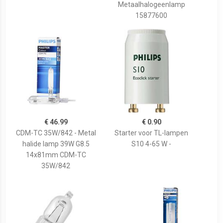
Metaalhalogeenlamp
15877600
€ 46.99
€ 0.90
CDM-TC 35W/842 - Metal
Starter voor TL-lampen
halide lamp 39W G8.5
S10 4-65 W -
14x81mm CDM-TC
35W/842