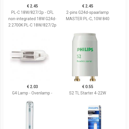
€ 2.45
€ 2.45
PL-C 18W/827/2p - CFL
2-pins G24d-spaarlamp
non-integrated 18W G24d-
MASTER PL-C, 10W 840
2 2700K PL-C 18W/827/2p
€ 2.03
€ 0.55
G4 Lamp - Ovenlamp -
S2 TL Starter 4-22W