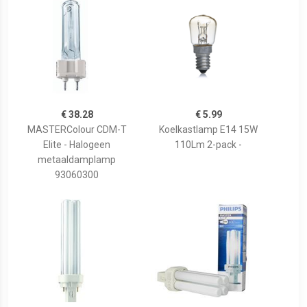
€ 38.28
€ 5.99
MASTERColour CDM-T
Koelkastlamp E14 15W
Elite - Halogeen
110Lm 2-pack -
metaaldamplamp
93060300