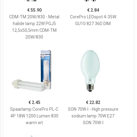
€ 55.90
€ 2.84
CDM-TM 20W/830 - Metal
CorePro LEDspot 4-35W
halide lamp 22W PGJ5
GU10 827 36D DIM
12,5x50,5mm CDM-TM
20W/830
€ 2.45
€ 22.82
Spaarlamp CorePro PL-C
SON 70W-I - High pressure
4P 18W 1200 Lumen 830
sodium lamp 70W E27
warm wt
SON 70W-I