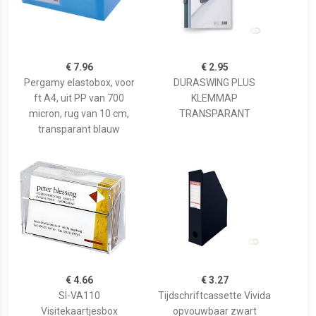
€ 7.96
€ 2.95
Pergamy elastobox, voor
DURASWING PLUS
ft A4, uit PP van 700
KLEMMAP
micron, rug van 10 cm,
TRANSPARANT
transparant blauw
€ 4.66
€ 3.27
SI-VA110
Tijdschriftcassette Vivida
Visitekaartjesbox
opvouwbaar zwart