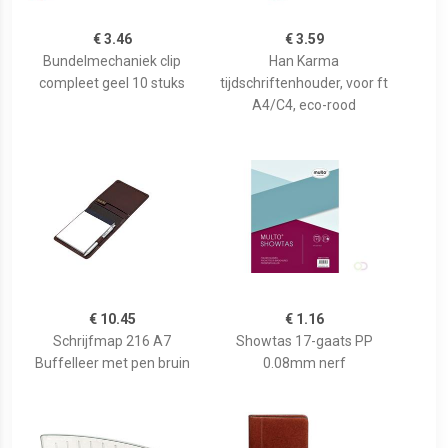
€ 3.46
€ 3.59
Bundelmechaniek clip
Han Karma
compleet geel 10 stuks
tijdschriftenhouder, voor ft
A4/C4, eco-rood
€ 10.45
€ 1.16
Schrijfmap 216 A7
Showtas 17-gaats PP
Buffelleer met pen bruin
0.08mm nerf